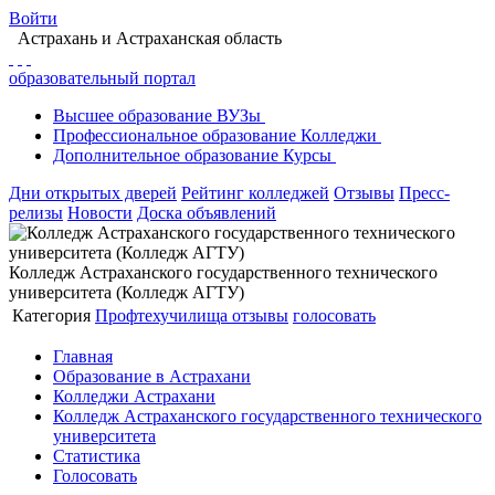
Войти
Астрахань
и Астраханская область
образовательный портал
Высшее
образование
ВУЗы
Профессиональное
образование
Колледжи
Дополнительное
образование
Курсы
Дни открытых дверей
Рейтинг колледжей
Отзывы
Пресс-
релизы
Новости
Доска объявлений
Колледж Астраханского государственного технического
университета (Колледж АГТУ)
Категория
Профтехучилища
отзывы
голосовать
Главная
Образование в Астрахани
Колледжи Астрахани
Колледж Астраханского государственного технического
университета
Статистика
Голосовать