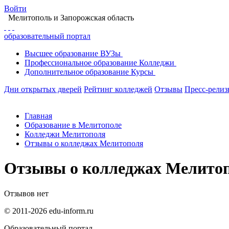
Войти
Мелитополь
и Запорожская область
образовательный портал
Высшее
образование
ВУЗы
Профессиональное
образование
Колледжи
Дополнительное
образование
Курсы
Дни открытых дверей
Рейтинг колледжей
Отзывы
Пресс-рели
Главная
Образование в Мелитополе
Колледжи Мелитополя
Отзывы о колледжах Мелитополя
Отзывы о колледжах Мелито
Отзывов нет
© 2011-2026 edu-inform.ru
Образовательный портал