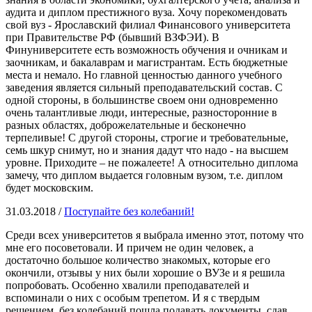
аудита и диплом престижного вуза. Хочу порекомендовать
свой вуз - Ярославский филиал Финансового университета
при Правительстве РФ (бывший ВЗФЭИ). В
Финуниверситете есть возможность обучения и очникам и
заочникам, и бакалаврам и магистрантам. Есть бюджетные
места и немало. Но главной ценностью данного учебного
заведения является сильный преподавательский состав. С
одной стороны, в большинстве своем они одновременно
очень талантливые люди, интересные, разносторонние в
разных областях, доброжелательные и бесконечно
терпеливые! С другой стороны, строгие и требовательные,
семь шкур снимут, но и знания дадут что надо - на высшем
уровне. Приходите – не пожалеете! А относительно диплома
замечу, что диплом выдается головным вузом, т.е. диплом
будет московским.
31.03.2018 /
Поступайте без колебаний!
Среди всех университетов я выбрала именно этот, потому что
мне его посоветовали. И причем не один человек, а
достаточно большое количество знакомых, которые его
окончили, отзывы у них были хорошие о ВУЗе и я решила
попробовать. Особенно хвалили преподавателей и
вспоминали о них с особым трепетом. И я с твердым
решением, без колебаний пошла подавать документы, сдав