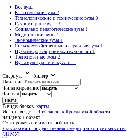
Все вузы
Классические вузы
2
Технологические и технические вузы
3
Гуманитарные вузы
3
Социально-педагогические вузы
1
Медицинские вузы
1
Экономические вузы
1
Сельскохозяйственные и аграрные вузы
1
Вузы информационных технологий
1
Транспортные вузы
2
Вузы культуры и искусства
1
Свернуть
Фильтр
Название
Финансирование
Филиал
В виде:
блоков
карты
Искать:
везде
в Ярославле
в Ярославской области
найдено: 1 объект
Сортировать по:
имени
рейтингу
Ярославский государственный медицинский университет
(ЯГМУ)