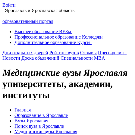
Войти
Ярославль
и Ярославская область
образовательный портал
Высшее
образование
ВУЗы
Профессиональное
образование
Колледжи
Дополнительное
образование
Курсы
Дни открытых дверей
Рейтинг вузов
Отзывы
Пресс-релизы
Новости
Доска объявлений
Специальности
MBA
Медицинские вузы Ярославля
университеты, академии,
институты
Главная
Образование в Ярославле
Вузы Ярославля
Поиск вуза в Ярославле
Медицинские вузы Ярославля