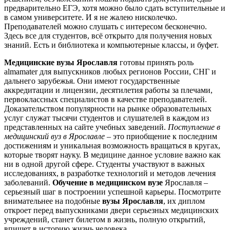
предварительно ЕГЭ, хотя можно было сдать вступительные и
в самом университете. И я не жалею нисколечко.
Преподавателей можно слушать с интересом бесконечно.
Здесь все для студентов, всё открыто для получения новых
знаний. Есть и библиотека и компьютерные классы, и буфет.
Медицинские вузы Ярославля
готовы принять роль
almamater для выпускников любых регионов России, СНГ и
дальнего зарубежья. Они имеют государственные
аккредитации и лицензии, десятилетия работы за плечами,
первоклассных специалистов в качестве преподавателей.
Доказательством популярности на рынке образовательных
услуг служат тысячи студентов и слушателей в каждом из
представленных на сайте учебных заведений.
Поступление в
медицинский вуз в Ярославле
– это приобщение к последним
достижениям и уникальная возможность вращаться в кругах,
которые творят науку. В медицине данное условие важно как
ни в одной другой сфере. Студенты участвуют в важных
исследованиях, в разработке технологий и методов лечения
заболеваний.
Обучение в медицинском вузе
Ярославля –
серьезный шаг в построении успешной карьеры. Посмотрите
внимательнее на подобные
вузы Ярославля
, их диплом
откроет перед выпускниками двери серьезных медицинских
учреждений, станет билетом в жизнь, полную открытий,
впишет в историю жизнь человека.