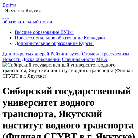
Войти
Главная
Образование в Якутске
Вузы Якутска
Якутск
и Якутия
Сибирский государственный университет водного транспорта, Якутский
институт водного транспорта
образовательный портал
Высшее
образование
ВУЗы
Профессиональное
образование
Колледжи
Дополнительное
образование
Курсы
Дни открытых дверей
Рейтинг вузов
Отзывы
Пресс-релизы
Новости
Доска объявлений
Специальности
MBA
Сибирский государственный
университет водного
транспорта, Якутский
институт водного транспорта
(Филиал СГУВТ в г. Якутске)