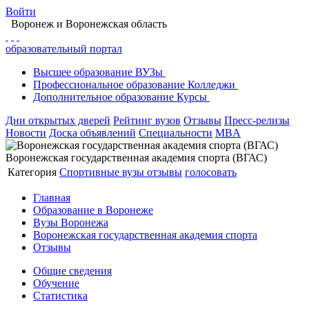
Войти
Воронеж
и Воронежская область
образовательный портал
Высшее
образование
ВУЗы
Профессиональное
образование
Колледжи
Дополнительное
образование
Курсы
Дни открытых дверей
Рейтинг вузов
Отзывы
Пресс-релизы
Новости
Доска объявлений
Специальности
MBA
Воронежская государственная академия спорта (ВГАС)
Категория
Спортивные вузы
отзывы
голосовать
Главная
Образование в Воронеже
Вузы Воронежа
Воронежская государственная академия спорта
Отзывы
Общие сведения
Обучение
Статистика