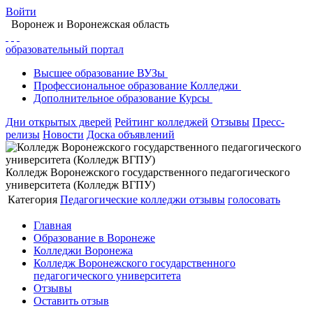
Войти
Воронеж
и Воронежская область
образовательный портал
Высшее
образование
ВУЗы
Профессиональное
образование
Колледжи
Дополнительное
образование
Курсы
Дни открытых дверей
Рейтинг колледжей
Отзывы
Пресс-
релизы
Новости
Доска объявлений
Колледж Воронежского государственного педагогического
университета (Колледж ВГПУ)
Категория
Педагогические колледжи
отзывы
голосовать
Главная
Образование в Воронеже
Колледжи Воронежа
Колледж Воронежского государственного
педагогического университета
Отзывы
Оставить отзыв