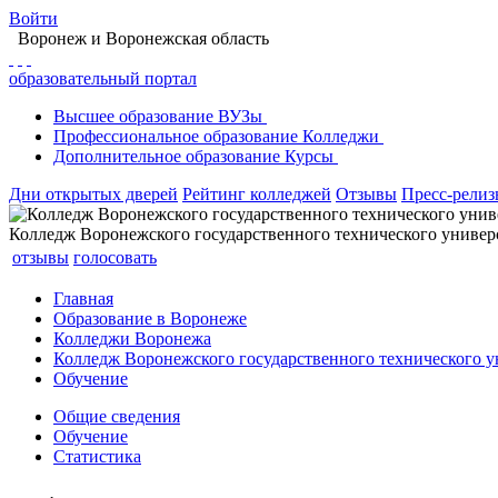
Войти
Воронеж
и Воронежская область
образовательный портал
Высшее
образование
ВУЗы
Профессиональное
образование
Колледжи
Дополнительное
образование
Курсы
Дни открытых дверей
Рейтинг колледжей
Отзывы
Пресс-рели
Колледж Воронежского государственного технического универ
отзывы
голосовать
Главная
Образование в Воронеже
Колледжи Воронежа
Колледж Воронежского государственного технического у
Обучение
Общие сведения
Обучение
Статистика