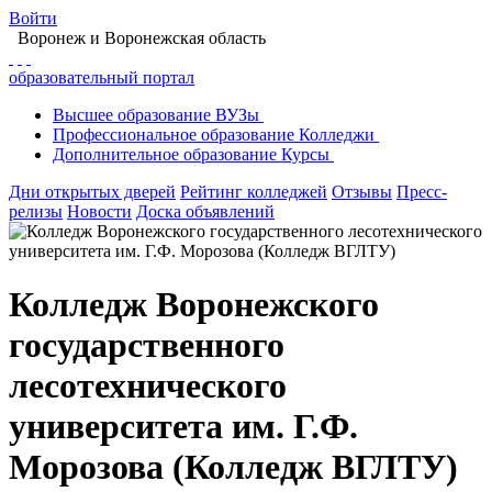
Войти
Воронеж
и Воронежская область
образовательный портал
Высшее
образование
ВУЗы
Профессиональное
образование
Колледжи
Дополнительное
образование
Курсы
Дни открытых дверей
Рейтинг колледжей
Отзывы
Пресс-
релизы
Новости
Доска объявлений
Колледж Воронежского
государственного
лесотехнического
университета им. Г.Ф.
Морозова (Колледж ВГЛТУ)