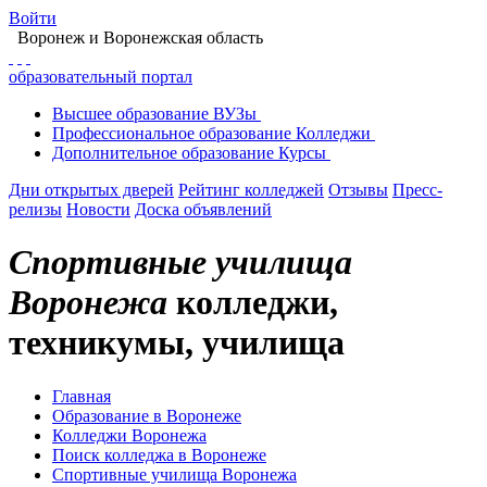
Войти
Воронеж
и Воронежская область
образовательный портал
Высшее
образование
ВУЗы
Профессиональное
образование
Колледжи
Дополнительное
образование
Курсы
Дни открытых дверей
Рейтинг колледжей
Отзывы
Пресс-
релизы
Новости
Доска объявлений
Спортивные училища
Воронежа
колледжи,
техникумы, училища
Главная
Образование в Воронеже
Колледжи Воронежа
Поиск колледжа в Воронеже
Спортивные училища Воронежа