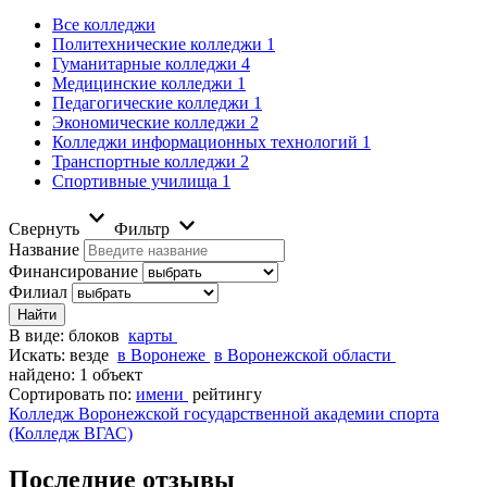
Все колледжи
Политехнические колледжи
1
Гуманитарные колледжи
4
Медицинские колледжи
1
Педагогические колледжи
1
Экономические колледжи
2
Колледжи информационных технологий
1
Транспортные колледжи
2
Спортивные училища
1
Свернуть
Фильтр
Название
Финансирование
Филиал
В виде:
блоков
карты
Искать:
везде
в Воронеже
в Воронежской области
найдено: 1 объект
Сортировать по:
имени
рейтингу
Колледж Воронежской государственной академии спорта
(Колледж ВГАС)
Последние отзывы