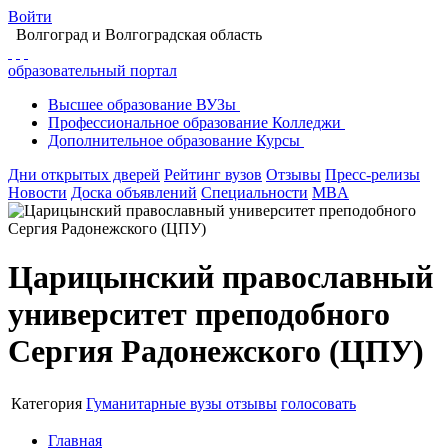
Войти
Волгоград
и Волгоградская область
образовательный портал
Высшее
образование
ВУЗы
Профессиональное
образование
Колледжи
Дополнительное
образование
Курсы
Дни открытых дверей
Рейтинг вузов
Отзывы
Пресс-релизы
Новости
Доска объявлений
Специальности
MBA
Царицынский православный
университет преподобного
Сергия Радонежского (ЦПУ)
Категория
Гуманитарные вузы
отзывы
голосовать
Главная