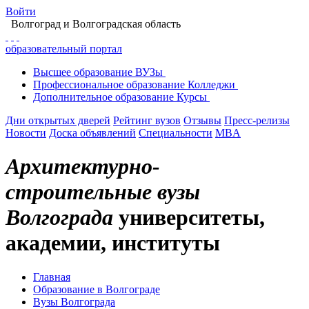
Войти
Волгоград
и Волгоградская область
образовательный портал
Высшее
образование
ВУЗы
Профессиональное
образование
Колледжи
Дополнительное
образование
Курсы
Дни открытых дверей
Рейтинг вузов
Отзывы
Пресс-релизы
Новости
Доска объявлений
Специальности
MBA
Архитектурно-
строительные вузы
Волгограда
университеты,
академии, институты
Главная
Образование в Волгограде
Вузы Волгограда