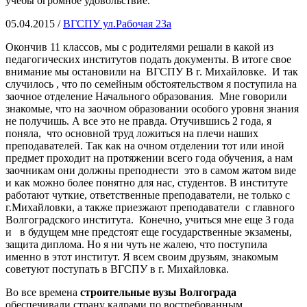
учебы огромное удовольствие.
05.04.2015 /
ВГСПУ ул.Рабочая 23а
Окончив 11 классов, мы с родителями решали в какой из
педагогических институтов подать документы. В итоге свое
внимание мы остановили на ВГСПУ В г. Михайловке. И так
случилось , что по семейным обстоятельством я поступила на
заочное отделение Начального образования. Мне говорили
знакомые, что на заочном образовании особого уровня знания
не получишь. А все это не правда. Отучившись 2 года, я
поняла, что основной труд ложиться на плечи наших
преподавателей. Так как на очном отделении тот или иной
предмет проходит на протяжении всего года обучения, а нам
заочникам они должны преподнести это в самом жатом виде
и как можно более понятно для нас, студентов. В институте
работают чуткие, ответственные преподаватели, не только с
г.Михайловки, а также приезжают преподаватели с главного
Волгоградского института. Конечно, учиться мне еще 3 года
и в будущем мне предстоят еще государственные экзамены,
защита диплома. Но я ни чуть не жалею, что поступила
именно в этот институт. Я всем своим друзьям, знакомым
советуют поступать в ВГСПУ в г. Михайловка.
Во все времена
строительные вузы Волгограда
обеспечивали страну кадрами по востребованным