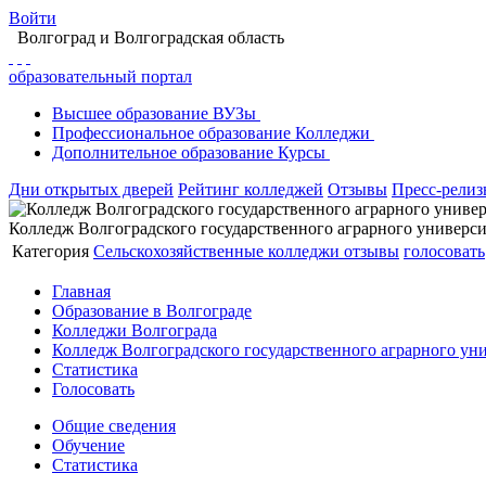
Войти
Волгоград
и Волгоградская область
образовательный портал
Высшее
образование
ВУЗы
Профессиональное
образование
Колледжи
Дополнительное
образование
Курсы
Дни открытых дверей
Рейтинг колледжей
Отзывы
Пресс-рели
Колледж Волгоградского государственного аграрного универс
Категория
Сельскохозяйственные колледжи
отзывы
голосовать
Главная
Образование в Волгограде
Колледжи Волгограда
Колледж Волгоградского государственного аграрного ун
Статистика
Голосовать
Общие сведения
Обучение
Статистика