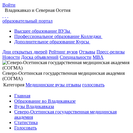
Войти
Владикавказ
и Северная Осетия
образовательный портал
Высшее
образование
ВУЗы
Профессиональное
образование
Колледжи
Дополнительное
образование
Курсы
Дни открытых дверей
Рейтинг вузов
Отзывы
Пресс-релизы
Новости
Доска объявлений
Специальности
MBA
Северо-Осетинская государственная медицинская академия
(СОГМА)
Категория
Медицинские вузы
отзывы
голосовать
Главная
Образование во Владикавказе
Вузы Владикавказа
Северо-Осетинская государственная медицинская
академия
Статистика
Голосовать