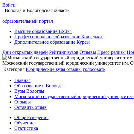
Войти
Вологда
и Вологодская область
образовательный портал
Высшее
образование
ВУЗы
Профессиональное
образование
Колледжи
Дополнительное
образование
Курсы
Дни открытых дверей
Рейтинг вузов
Отзывы
Пресс-релизы
Но
Московский государственный юридический университет им. О.
Категория
Юридические вузы
отзывы
голосовать
Главная
Образование в Вологде
Вузы Вологды
Московский государственный юридический университет 
Отзывы
Оставить отзыв
Общие сведения
Обучение
Статистика