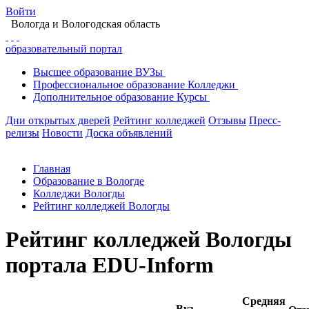
Войти
Вологда
и Вологодская область
образовательный портал
Высшее
образование
ВУЗы
Профессиональное
образование
Колледжи
Дополнительное
образование
Курсы
Дни открытых дверей
Рейтинг колледжей
Отзывы
Пресс-
релизы
Новости
Доска объявлений
Главная
Образование в Вологде
Колледжи Вологды
Рейтинг колледжей Вологды
Рейтинг колледжей Вологды
портала EDU-Inform
Средняя
Вуз