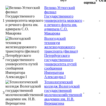
От
*
оценка
Велико-Устюгский
филиал
Государственного
1
университета морского
-
-
и речного флота им.
адмирала С.О.
Макарова
Вологодский
техникум
железнодорожного
транспорта (филиал)
Петербургского
2
-
-
государственного
университета путей
сообщения
Императора
Александра I
Технологический
колледж Вологодской
государственной
3
-
-
молочнохозяйственной
академии им. Н.В.
Верещагина