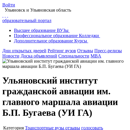
Войти
Ульяновск
и Ульяновская область
образовательный портал
Высшее
образование
ВУЗы
Профессиональное
образование
Колледжи
Дополнительное
образование
Курсы
Дни открытых дверей
Рейтинг вузов
Отзывы
Пресс-релизы
Новости
Доска объявлений
Специальности
MBA
Ульяновский институт
гражданской авиации им.
главного маршала авиации
Б.П. Бугаева (УИ ГА)
Категория
Транспортные вузы
отзывы
голосовать