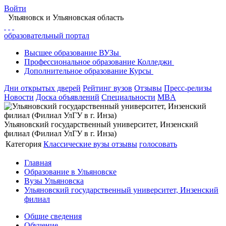
Войти
Ульяновск
и Ульяновская область
образовательный портал
Высшее
образование
ВУЗы
Профессиональное
образование
Колледжи
Дополнительное
образование
Курсы
Дни открытых дверей
Рейтинг вузов
Отзывы
Пресс-релизы
Новости
Доска объявлений
Специальности
MBA
Ульяновский государственный университет, Инзенский
филиал (Филиал УлГУ в г. Инза)
Категория
Классические вузы
отзывы
голосовать
Главная
Образование в Ульяновске
Вузы Ульяновска
Ульяновский государственный университет, Инзенский
филиал
Общие сведения
Обучение