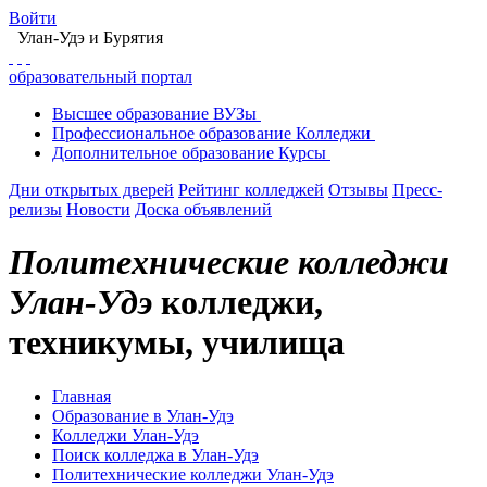
Войти
Улан-Удэ
и Бурятия
образовательный портал
Высшее
образование
ВУЗы
Профессиональное
образование
Колледжи
Дополнительное
образование
Курсы
Дни открытых дверей
Рейтинг колледжей
Отзывы
Пресс-
релизы
Новости
Доска объявлений
Политехнические колледжи
Улан-Удэ
колледжи,
техникумы, училища
Главная
Образование в Улан-Удэ
Колледжи Улан-Удэ
Поиск колледжа в Улан-Удэ
Политехнические колледжи Улан-Удэ