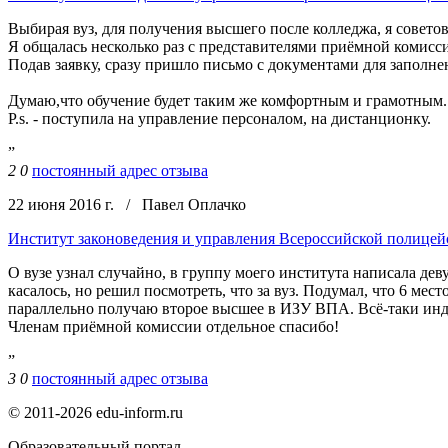
Выбирая вуз, для получения высшего после колледжа, я советов
Я общалась несколько раз с представителями приёмной комисси
Подав заявку, сразу пришло письмо с документами для заполне
Думаю,что обучение будет таким же комфортным и грамотным.
P.s. - поступила на управление персоналом, на дистанционку.
”
2
0
постоянный адрес отзыва
22 июня 2016 г.
/
Павел Оплачко
Институт законоведения и управления Всероссийской полице
О вузе узнал случайно, в группу моего института написала де
касалось, но решил посмотреть, что за вуз. Подумал, что 6 мес
параллельно получаю второе высшее в ИЗУ ВПА. Всё-таки инди
Членам приёмной комиссии отдельное спасибо!
”
3
0
постоянный адрес отзыва
© 2011-2026 edu-inform.ru
Образовательный портал