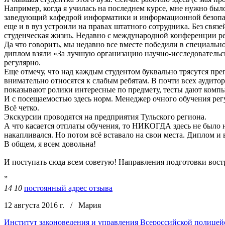
Например, когда я училась на последнем курсе, мне нужно бы
заведующий кафедрой информатики и информационной безопасн
еще и в вуз устроили на правах штатного сотрудника. Без связе
студенческая жизнь. Недавно с международной конференции ре
Да что говорить, мы недавно все вместе победили в специаль
диплом взяли «За лучшую организацию научно-исследовательск
регулярно.
Еще отмечу, что над каждым студентом буквально трясутся преп
внимательно относятся к слабым ребятам. В почти всех аудит
показывают ролики интересные по предмету, тесты дают компь
И с посещаемостью здесь норм. Менеджер очного обучения регу
Всё четко.
Экскурсии проводятся на предприятия Тульского региона.
А что касается отплаты обучения, то НИКОГДА здесь не было ни
накапливался. Но потом всё вставало на свои места. Диплом и 
В общем, я всем довольна!
И поступать сюда всем советую! Направления подготовки вос
”
14
10
постоянный адрес отзыва
12 августа 2016 г.
/
Мария
Институт законоведения и управления Всероссийской полице