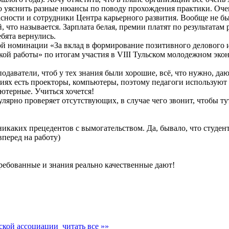
ло уяснить разные нюансы по поводу прохождения практики. Оч
ости и сотрудники Центра карьерного развития. Вообще не был
й, что называется. Зарплата белая, премии платят по результатам
бята вернулись.
ной номинации «За вклад в формирование позитивного делового
ой работы» по итогам участия в VIII Тульском молодежном эко
одаватели, чтоб у тех знания были хорошие, всё, что нужно, даю
ориях есть проекторы, компьютеры, поэтому педагоги использую
ютерные. Учиться хочется!
лярно проверяет отсутствующих, в случае чего звонит, чтобы т
каких прецедентов с вымогательством. Да, бывало, что студенту
вперед на работу)
требованные и знания реально качественные дают!
йской ассоциации
читать все »»