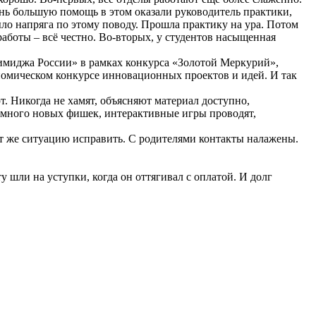
ень большую помощь в этом оказали руководитель практики,
о напряга по этому поводу. Прошла практику на ура. Потом
 работы – всё честно. Во-вторых, у студентов насыщенная
 имиджа России» в рамках конкурса «Золотой Меркурий»,
номическом конкурсе инновационных проектов и идей. И так
т. Никогда не хамят, объясняют материал доступно,
т много новых фишек, интерактивные игры проводят,
ут же ситуацию исправить. С родителями контакты налажены.
 шли на уступки, когда он оттягивал с оплатой. И долг