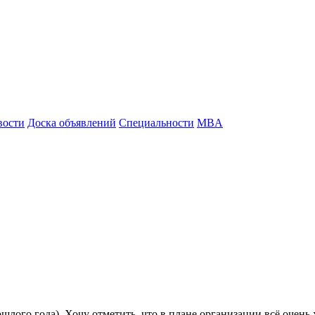
вости
Доска объявлений
Специальности
MBA
рошлого года). Хочу отметить, что в плане организации всё очен