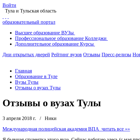
Войти
Тула
и Тульская область
образовательный портал
Высшее
образование
ВУЗы
Профессиональное
образование
Колледжи
Дополнительное
образование
Курсы
Дни открытых дверей
Рейтинг вузов
Отзывы
Пресс-релизы
Но
Главная
Образование в Туле
Вузы Тулы
Отзывы о вузах Тулы
Отзывы о вузах Тулы
3 апреля 2018 г.
/
Ники
Международная полицейская академия ВПА
читать все »»
Я бывшая студентка этого вуза. Сейчас работаю здесь (с мая п