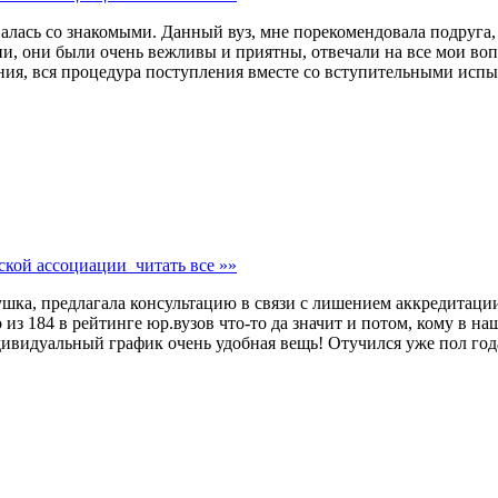
алась со знакомыми. Данный вуз, мне порекомендовала подруга, 
и, они были очень вежливы и приятны, отвечали на все мои воп
ния, вся процедура поступления вместе со вступительными испы
йской ассоциации
читать все »»
вушка, предлагала консультацию в связи с лишением аккредитаци
то из 184 в рейтинге юр.вузов что-то да значит и потом, кому в 
видуальный график очень удобная вещь! Отучился уже пол года