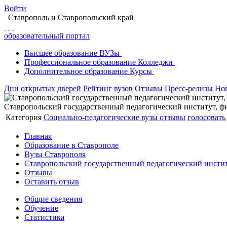
Войти
Ставрополь
и Ставропольский край
образовательный портал
Высшее
образование
ВУЗы
Профессиональное
образование
Колледжи
Дополнительное
образование
Курсы
Дни открытых дверей
Рейтинг вузов
Отзывы
Пресс-релизы
Но
Ставропольский государственный педагогический институт, фи
Категория
Социально-педагогические вузы
отзывы
голосовать
Главная
Образование в Ставрополе
Вузы Ставрополя
Ставропольский государственный педагогический институ
Отзывы
Оставить отзыв
Общие сведения
Обучение
Статистика