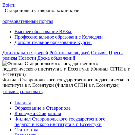
Войти
Ставрополь
и Ставропольский край
образовательный портал
Высшее
образование
ВУЗы
Профессиональное
образование
Колледжи
Дополнительное
образование
Курсы
Дни открытых дверей
Рейтинг колледжей
Отзывы
Пресс-
релизы
Новости
Доска объявлений
Филиал Ставропольского государственного педагогического
института в г. Ессентуки (Филиал СГПИ в г. Ессентуки)
отзывы
голосовать
Главная
Образование в Ставрополе
Колледжи Ставрополя
Филиал Ставропольского государственного
педагогического института в г. Ессентуки
Статистика