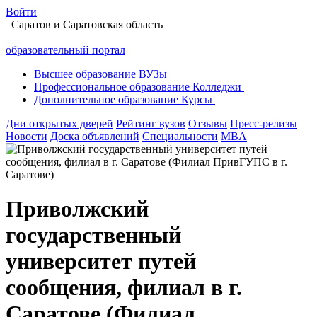
Войти
Саратов
и Саратовская область
образовательный портал
Высшее
образование
ВУЗы
Профессиональное
образование
Колледжи
Дополнительное
образование
Курсы
Дни открытых дверей
Рейтинг вузов
Отзывы
Пресс-релизы
Новости
Доска объявлений
Специальности
MBA
Приволжский
государственный
университет путей
сообщения, филиал в г.
Саратове (Филиал