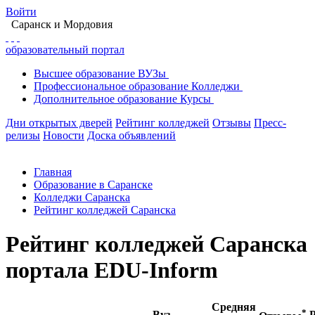
Войти
Саранск
и Мордовия
образовательный портал
Высшее
образование
ВУЗы
Профессиональное
образование
Колледжи
Дополнительное
образование
Курсы
Дни открытых дверей
Рейтинг колледжей
Отзывы
Пресс-
релизы
Новости
Доска объявлений
Главная
Образование в Саранске
Колледжи Саранска
Рейтинг колледжей Саранска
Рейтинг колледжей Саранска
портала EDU-Inform
Средняя
*
Вуз