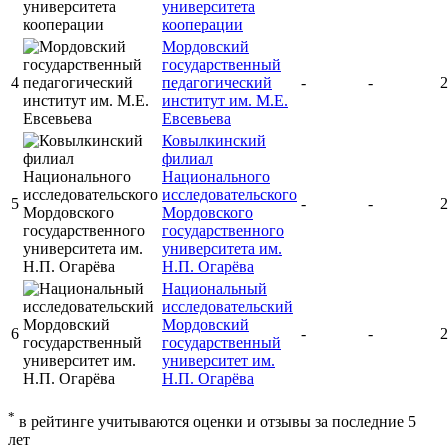
университета
кооперации
Мордовский
государственный
4
педагогический
-
-
2
институт им. М.Е.
Евсевьева
Ковылкинский
филиал
Национального
исследовательского
5
-
-
2
Мордовского
государственного
университета им.
Н.П. Огарёва
Национальный
исследовательский
Мордовский
6
-
-
2
государственный
университет им.
Н.П. Огарёва
*
в рейтинге учитываются оценки и отзывы за последние 5
лет