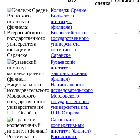
Отзывы
*
оценка
Колледж Средне-
Волжского
института
(филиала)
1
Всероссийского
-
-
2
государственного
университета
юстиции в г.
Саранске
Рузаевский
институт
машиностроения
(филиал)
Национального
2
-
-
2
исследовательского
Мордовского
государственного
университета им.
Н.П. Огарёва
Саранский
кооперативный
институт (филиал)
3
-
-
2
Российского