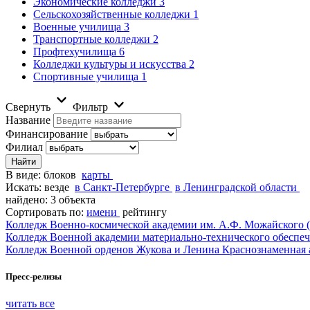
Экономические колледжи
3
Сельскохозяйственные колледжи
1
Военные училища
3
Транспортные колледжи
2
Профтехучилища
6
Колледжи культуры и искусства
2
Спортивные училища
1
Свернуть
Фильтр
Название
Финансирование
Филиал
В виде:
блоков
карты
Искать:
везде
в Санкт-Петербурге
в Ленинградской области
найдено: 3 объекта
Сортировать по:
имени
рейтингу
Колледж Военно-космической академии им. А.Ф. Можайского
Колледж Военной академии материально-технического обеспеч
Колледж Военной орденов Жукова и Ленина Краснознаменная 
Пресс-релизы
читать все