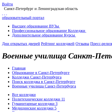
Войти
Санкт-Петербург
и Ленинградская область
образовательный портал
Высшее
образование
ВУЗы
Профессиональное
образование
Колледжи
Дополнительное
образование
Курсы
Дни открытых дверей
Рейтинг колледжей
Отзывы
Пресс-рели
Военные училища Санкт-Пете
Главная
Образование в Санкт-Петербурге
Колледжи Санкт-Петербурга
Поиск колледжа в Санкт-Петербурге
Военные училища Санкт-Петербурга
Все колледжи
Политехнические колледжи
11
Гуманитарные колледжи
3
Медицинские колледжи
5