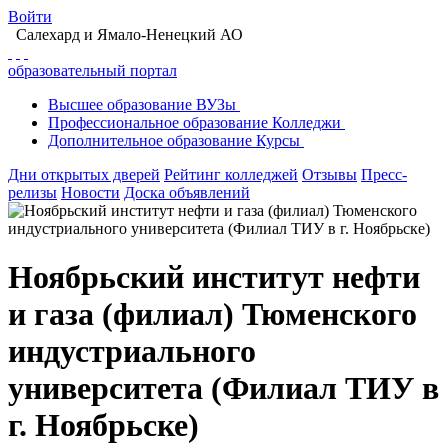
Войти
Салехард
и Ямало-Ненецкий АО
образовательный портал
Высшее
образование
ВУЗы
Профессиональное
образование
Колледжи
Дополнительное
образование
Курсы
Дни открытых дверей
Рейтинг колледжей
Отзывы
Пресс-
релизы
Новости
Доска объявлений
Ноябрьский институт нефти
и газа (филиал) Тюменского
индустриального
университета (Филиал ТИУ в
г. Ноябрьске)