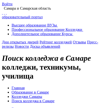
Войти
Самара
и Самарская область
образовательный портал
Высшее
образование
ВУЗы
Профессиональное
образование
Колледжи
Дополнительное
образование
Курсы
Дни открытых дверей
Рейтинг колледжей
Отзывы
Пресс-
релизы
Новости
Доска объявлений
Поиск колледжа в Самаре
колледжи, техникумы,
училища
Главная
Образование в Самаре
Колледжи Самары
Поиск колледжа в Самаре