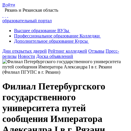
Войти
Главная
Образование в Рязани
Колледжи Рязани
Рязань
и Рязанская область
Филиал Петербургского государственного университета путей сообщения
Императора Александра I в г. Рязани
образовательный портал
Высшее
образование
ВУЗы
Профессиональное
образование
Колледжи
Дополнительное
образование
Курсы
Дни открытых дверей
Рейтинг колледжей
Отзывы
Пресс-
релизы
Новости
Доска объявлений
Филиал Петербургского
государственного
университета путей
сообщения Императора
Александра I в г. Рязани