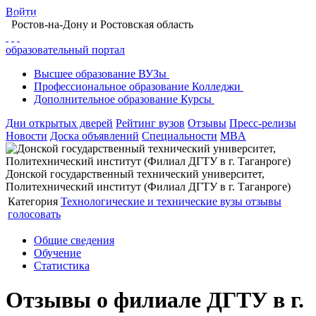
Войти
Главная
Образование в Ростове-на-Дону
Вузы Ростова-на-Дону
Ростов-на-Дону
и Ростовская область
Донской государственный технический университет, Политехнический
институт
образовательный портал
Отзывы
Высшее
образование
ВУЗы
Профессиональное
образование
Колледжи
Дополнительное
образование
Курсы
Дни открытых дверей
Рейтинг вузов
Отзывы
Пресс-релизы
Новости
Доска объявлений
Специальности
MBA
Донской государственный технический университет,
Политехнический институт (Филиал ДГТУ в г. Таганроге)
Категория
Технологические и технические вузы
отзывы
голосовать
Общие сведения
Обучение
Статистика
Отзывы о филиале ДГТУ в г.