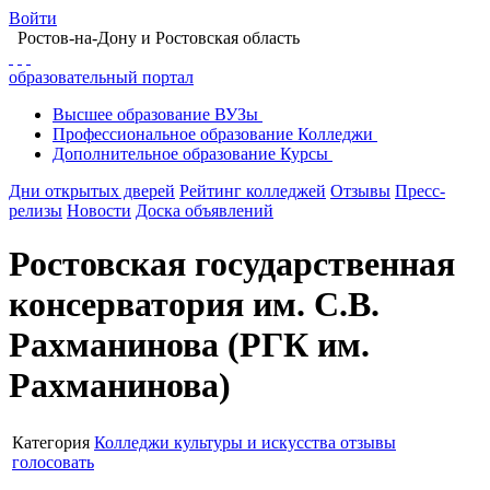
Войти
Ростов-на-Дону
и Ростовская область
образовательный портал
Высшее
образование
ВУЗы
Профессиональное
образование
Колледжи
Дополнительное
образование
Курсы
Дни открытых дверей
Рейтинг колледжей
Отзывы
Пресс-
релизы
Новости
Доска объявлений
Ростовская государственная
консерватория им. С.В.
Рахманинова (РГК им.
Рахманинова)
Категория
Колледжи культуры и искусства
отзывы
голосовать