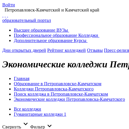
Войти
Петропавловск-Камчатский
и Камчатский край
образовательный портал
Высшее
образование
ВУЗы
Профессиональное
образование
Колледжи
Дополнительное
образование
Курсы
Дни открытых дверей
Рейтинг колледжей
Отзывы
Пресс-рели
Экономические колледжи Пет
Главная
Образование в Петропавловске-Камчатском
Колледжи Петропавловска-Камчатского
Поиск колледжа в Петропавловске-Камчатском
Экономические колледжи Петропавловска-Камчатского
Все колледжи
Гуманитарные колледжи
1
Свернуть
Фильтр