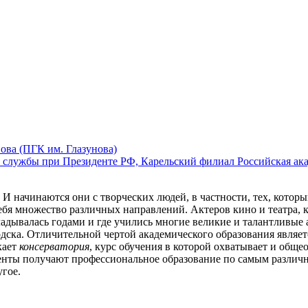
нова (ПГК им. Глазунова)
Российская ак
И начинаются они с творческих людей, в частности, тех, кото
бя множество различных направлений. Актеров кино и театра, ко
кладывалась годами и где учились многие великие и талантливые
дска. Отличительной чертой академического образования являетс
кает
консерватория
, курс обучения в которой охватывает и общ
денты получают профессиональное образование по самым различ
угое.