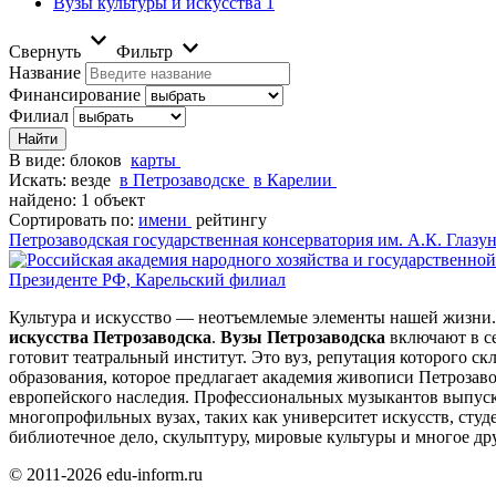
Вузы культуры и искусства
1
Свернуть
Фильтр
Название
Финансирование
Филиал
В виде:
блоков
карты
Искать:
везде
в Петрозаводске
в Карелии
найдено: 1 объект
Сортировать по:
имени
рейтингу
Петрозаводская государственная консерватория им. А.К. Глазу
Президенте РФ, Карельский филиал
Культура и искусство — неотъемлемые элементы нашей жизни. 
искусства Петрозаводска
.
Вузы Петрозаводска
включают в се
готовит театральный институт. Это вуз, репутация которого с
образования, которое предлагает академия живописи Петрозаво
европейского наследия. Профессиональных музыкантов выпус
многопрофильных вузах, таких как университет искусств, сту
библиотечное дело, скульптуру, мировые культуры и многое др
© 2011-2026 edu-inform.ru