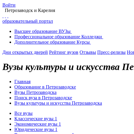
Войти
Петрозаводск
и Карелия
образовательный портал
Высшее
образование
ВУЗы
Профессиональное
образование
Колледжи
Дополнительное
образование
Курсы
Дни открытых дверей
Рейтинг вузов
Отзывы
Пресс-релизы
Но
Вузы культуры и искусства П
Главная
Образование в Петрозаводске
Вузы Петрозаводска
Поиск вуза в Петрозаводске
Вузы культуры и искусства Петрозаводска
Все вузы
Классические вузы
1
Экономические вузы
1
Юридические вузы
1