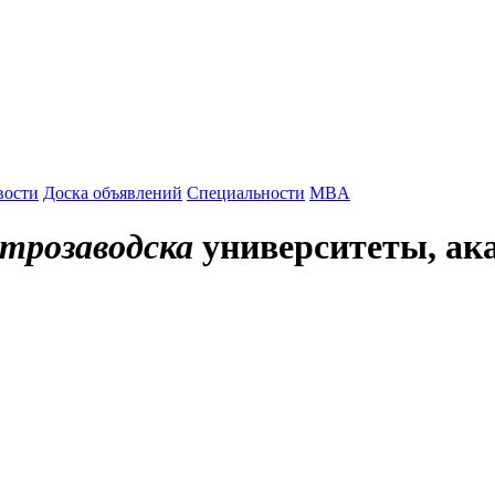
вости
Доска объявлений
Специальности
MBA
етрозаводска
университеты, ак