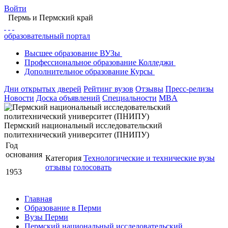
Войти
Пермь
и Пермский край
образовательный портал
Высшее
образование
ВУЗы
Профессиональное
образование
Колледжи
Дополнительное
образование
Курсы
Дни открытых дверей
Рейтинг вузов
Отзывы
Пресс-релизы
Новости
Доска объявлений
Специальности
MBA
Пермский национальный исследовательский
политехнический университет (ПНИПУ)
Год
основания
Категория
Технологические и технические вузы
отзывы
голосовать
1953
Главная
Образование в Перми
Вузы Перми
Пермский национальный исследовательский