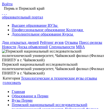
Войти
Пермь
и Пермский край
образовательный портал
Высшее
образование
ВУЗы
Профессиональное
образование
Колледжи
Дополнительное
образование
Курсы
Дни открытых дверей
Рейтинг вузов
Отзывы
Пресс-релизы
Новости
Доска объявлений
Специальности
MBA
Пермский национальный исследовательский
политехнический университет, Чайковский филиал (Филиал
ПНИПУ в г. Чайковский)
Категория
Технологические и технические вузы
отзывы
голосовать
Главная
Образование в Перми
Вузы Перми
Пермский национальный исследовательский