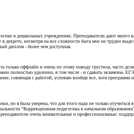
огике в дошкольных учреждениях. Преподаватели дают много в
ние в декрете, несмотря на все сложности быта мне не трудно выд
ьный диплом - более чем доступная.
ть только оффлайн и очень по этому поводу грустила, часто дел
о полностью удаленно, в том числе - и сдавать экзамены, ЕГЭ 
ание, совмещая с работой, успеваю вообще все, хотя программа
и, но я была уверена, что для этого надо не только отучиться 
циальности “Коррекционная педагогика в начальном образовании”
преподаватели очень внимательные и профессиональные: поддер