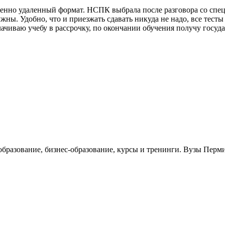
менно удаленный формат. НСПК выбрала после разговора со спе
жны. Удобно, что и приезжать сдавать никуда не надо, все тест
плачиваю учебу в рассрочку, по окончании обучения получу госу
образование, бизнес-образование, курсы и тренинги. Вузы Перм