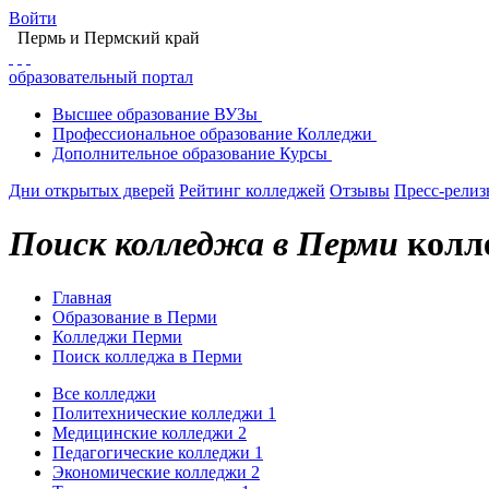
Войти
Пермь
и Пермский край
образовательный портал
Высшее
образование
ВУЗы
Профессиональное
образование
Колледжи
Дополнительное
образование
Курсы
Дни открытых дверей
Рейтинг колледжей
Отзывы
Пресс-рели
Поиск колледжа в Перми
колл
Главная
Образование в Перми
Колледжи Перми
Поиск колледжа в Перми
Все колледжи
Политехнические колледжи
1
Медицинские колледжи
2
Педагогические колледжи
1
Экономические колледжи
2