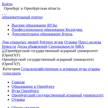
Войти
Оренбург
и Оренбургская область
образовательный портал
Высшее
образование
ВУЗы
Профессиональное
образование
Колледжи
Дополнительное
образование
Курсы
Дни открытых дверей
Рейтинг вузов
Отзывы
Пресс-релизы
Новости
Доска объявлений
Специальности
MBA
Оренбургский государственный аграрный университет
(ОренГАУ)
Категория
Сельскохозяйственные и аграрные вузы
отзывы
голосовать
Главная
Образование в Оренбурге
Вузы Оренбурга
Оренбургский государственный аграрный университет
Отзывы
Общие сведения