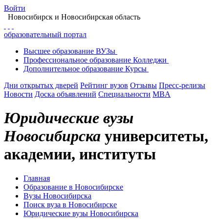
Войти
Новосибирск
и Новосибирская область
образовательный портал
Высшее
образование
ВУЗы
Профессиональное
образование
Колледжи
Дополнительное
образование
Курсы
Дни открытых дверей
Рейтинг вузов
Отзывы
Пресс-релизы
Новости
Доска объявлений
Специальности
MBA
Юридические вузы
Новосибирска
университеты,
академии, институты
Главная
Образование в Новосибирске
Вузы Новосибирска
Поиск вуза в Новосибирске
Юридические вузы Новосибирска