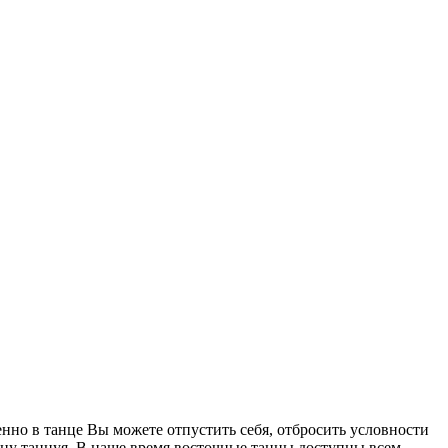
нно в танце Вы можете отпустить себя, отбросить условности
чину танцуя. В наше время восточные танцы доступны всем