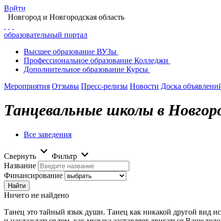
Войти
Главная
Образование в Новгороде
Дополнительное образование в Новгороде
Новгород
и Новгородская область
образовательный портал
Высшее
образование
ВУЗы
Профессиональное
образование
Колледжи
Дополнительное
образование
Курсы
Мероприятия
Отзывы
Пресс-релизы
Новости
Доска объявлени
Танцевальные школы в Новгор
Все заведения
Свернуть
Фильтр
Название
Финансирование
Ничего не найдено
Танец это тайный язык души. Танец как никакой другой вид ис
и наслаждаться тем, как музыка заставляет двигаться Ваше те