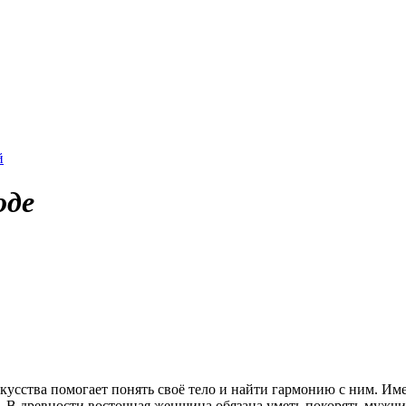
Танцевальные школы в Новгороде
й
оде
кусства помогает понять своё тело и найти гармонию с ним. Име
ло. В древности восточная женщина обязана уметь покорять муж