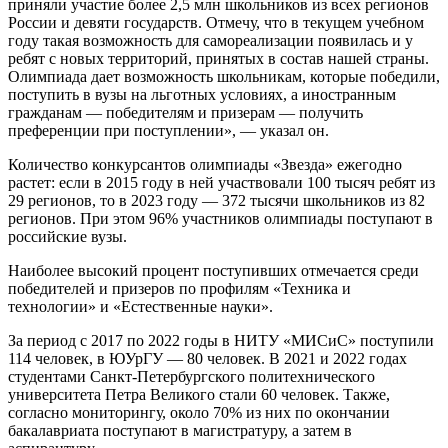
приняли участие более 2,5 млн школьников из всех регионов
России и девяти государств. Отмечу, что в текущем учебном
году такая возможность для самореализации появилась и у
ребят с новых территорий, принятых в состав нашей страны.
Олимпиада дает возможность школьникам, которые победили,
поступить в вузы на льготных условиях, а иностранным
гражданам — победителям и призерам — получить
преференции при поступлении», — указал он.
Количество конкурсантов олимпиады «Звезда» ежегодно
растет: если в 2015 году в ней участвовали 100 тысяч ребят из
29 регионов, то в 2023 году — 372 тысячи школьников из 82
регионов. При этом 96% участников олимпиады поступают в
российские вузы.
Наиболее высокий процент поступивших отмечается среди
победителей и призеров по профилям «Техника и
технологии» и «Естественные науки».
За период с 2017 по 2022 годы в НИТУ «МИСиС» поступили
114 человек, в ЮУрГУ — 80 человек. В 2021 и 2022 годах
студентами Санкт-Петербургского политехнического
университета Петра Великого стали 60 человек. Также,
согласно мониторингу, около 70% из них по окончании
бакалавриата поступают в магистратуру, а затем в