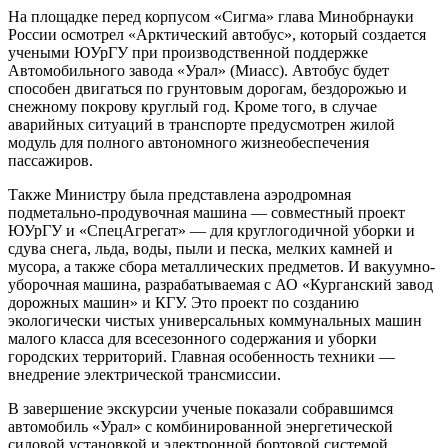
На площадке перед корпусом «Сигма» глава Минобрнауки
России осмотрел «Арктический автобус», который создается
учеными ЮУрГУ при производственной поддержке
Автомобильного завода «Урал» (Миасс). Автобус будет
способен двигаться по грунтовым дорогам, бездорожью и
снежному покрову круглый год. Кроме того, в случае
аварийных ситуаций в транспорте предусмотрен жилой
модуль для полного автономного жизнеобеспечения
пассажиров.
Также Министру была представлена аэродромная
подметально-продувочная машина — совместный проект
ЮУрГУ и «СпецАгрегат» — для круглогодичной уборки и
сдува снега, льда, воды, пыли и песка, мелких камней и
мусора, а также сбора металлических предметов. И вакуумно-
уборочная машина, разрабатываемая с АО «Курганский завод
дорожных машин» и КГУ. Это проект по созданию
экологически чистых универсальных коммунальных машин
малого класса для всесезонного содержания и уборки
городских территорий. Главная особенность техники —
внедрение электрической трансмиссии.
В завершение экскурсии ученые показали собравшимся
автомобиль «Урал» с комбинированной энергетической
силовой установкой и электронной бортовой системой