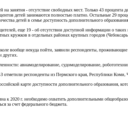
ей на занятия - отсутствие свободных мест. Только 43 процента
роцентов детей занимаются полностью платно. Остальные 29 про
ества детей в семье доступность дополнительного образования,
ителей, еще 19 - об отсутствии доступной информации о таких 
атных кружков в отдельных районах крупных городов (Чебоксар
школе вообще некуда пойти, заявили респонденты, проживающие 
и других.
ленности: авиамоделирование, судомоделирование, робототехни
ВЗ отметили респонденты из Пермского края, Республики Коми, 
оссийской карте доступности дополнительного образования, ко
на к 2020 г. необходимо охватить дополнительными общеобразо
ься за счет федерального бюджета.