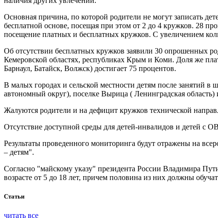
наличия других увлечений.
Основная причина, по которой родители не могут записать дет
бесплатной основе, посещая при этом от 2 до 4 кружков. 28 п
посещение платных и бесплатных кружков. С увеличением колич
Об отсутствии бесплатных кружков заявили 30 опрошенных род
Кемеровской областях, республиках Крым и Коми. Доля же пл
Барнаул, Батайск, Волжск) достигает 75 процентов.
В малых городах и сельской местности детям после занятий в 
автономный округ), поселке Вырица ( Ленинградская область) 
Жалуются родители и на дефицит кружков технической направ
Отсутствие доступной среды для детей-инвалидов и детей с О
Результаты проведенного мониторинга будут отражены на всер
– детям".
Согласно "майскому указу" президента России Владимира Пути
возрасте от 5 до 18 лет, причем половина из них должны обучат
Статьи
читать все