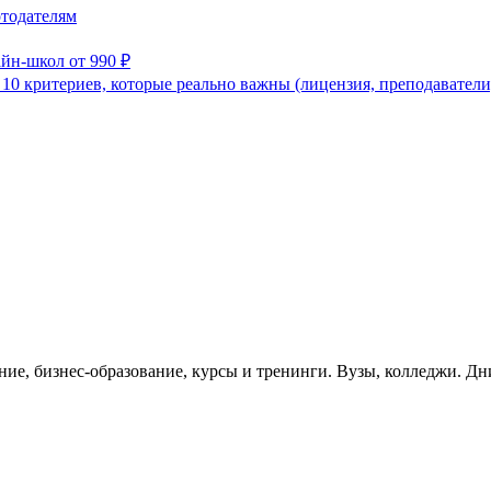
отодателям
йн-школ от 990 ₽
 10 критериев, которые реально важны (лицензия, преподаватели
ание, бизнес-образование, курсы и тренинги. Вузы, колледжи. Д