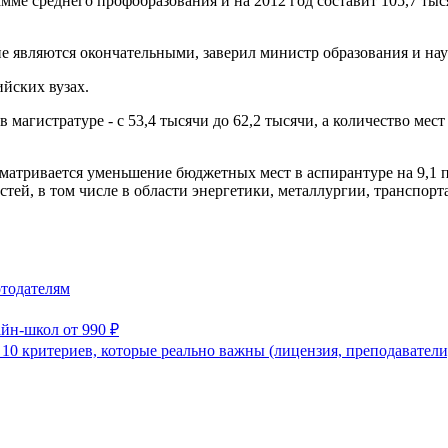
ме среднего профобразования и на 2012 год составит 105,7 тыс
 являются окончательными, заверил министр образования и на
йских вузах.
магистратуре - с 53,4 тысячи до 62,2 тысячи, а количество мес
сматривается уменьшение бюджетных мест в аспирантуре на 9,1 п
ей, в том числе в области энергетики, металлургии, транспорта
отодателям
йн-школ от 990 ₽
 10 критериев, которые реально важны (лицензия, преподаватели