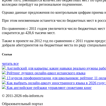
Кроме того, уменьшится количество бюджетных мест по програм
колледжи перейдут на региональное подчинение.
Однако данные предложения по контрольным цифрам приема не
При этом неизменным останется число бюджетных мест в росси
По сравнению с 2011 годом увеличится число бюджетных мест в 
сократится до 428,6 тысячи мест.
Также в проекте на 2012 год по сравнению с 2011 годом преду
добрали абитуриентов на бюджетные места по ряду специальност
Статьи
читать все
Английский для карьеры: какие навыки реально нужны раб
Рейтинг лучших онлайн-школ испанского языка
13 курсов профориентации для школьников: рейтинг 11 онла
Как выбрать онлайн-школу иностранного языка в 2026 году:
Как английские пейзажи управляют сюжетами книг
© 2011-2026 edu-inform.ru
Образовательный портал