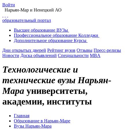
Войти
Нарьян-Мар
и Ненецкий АО
образовательный портал
Высшее
образование
ВУЗы
Профессиональное
образование
Колледжи
Дополнительное
образование
Курсы
Дни открытых дверей
Рейтинг вузов
Отзывы
Пресс-релизы
Новости
Доска объявлений
Специальности
MBA
Технологические и
технические вузы Нарьян-
Мара
университеты,
академии, институты
Главная
Образование в Нарьян-Маре
Вузы Нарьян-Мара