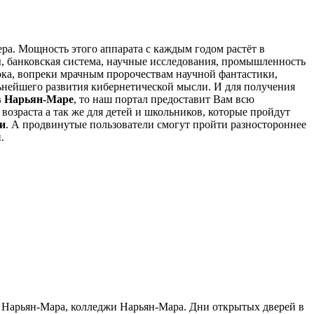
ра. Мощность этого аппарата с каждым годом растёт в
ы, банковская система, научные исследования, промышленность
ока, вопреки мрачным пророчествам научной фантастики,
ьнейшего развития кибернетической мысли. И для получения
в Нарьян-Маре
, то наш портал предоставит Вам всю
возраста а так же для детей и школьников, которые пройдут
и
. А продвинутые пользователи смогут пройти разностороннее
.
зы Нарьян-Мара, колледжи Нарьян-Мара. Дни открытых дверей в