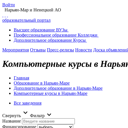
Войти
Нарьян-Мар
и Ненецкий АО
образовательный портал
Высшее
образование
ВУЗы
Профессиональное
образование
Колледжи
Дополнительное
образование
Курсы
Мероприятия
Отзывы
Пресс-релизы
Новости
Доска объявлени
Компьютерные курсы в Нарья
Главная
Образование в Нарьян-Маре
Дополнительное образование в Нарьян-Маре
Компьютерные курсы в Нарьян-Маре
Все заведения
Свернуть
Фильтр
Название
Финансирование