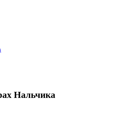
й
рах Нальчика