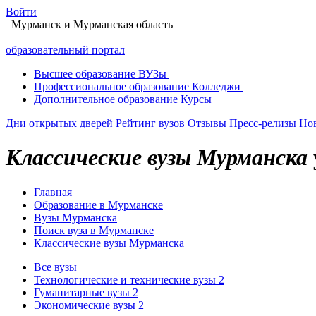
Войти
Мурманск
и Мурманская область
образовательный портал
Высшее
образование
ВУЗы
Профессиональное
образование
Колледжи
Дополнительное
образование
Курсы
Дни открытых дверей
Рейтинг вузов
Отзывы
Пресс-релизы
Но
Классические вузы Мурманска
Главная
Образование в Мурманске
Вузы Мурманска
Поиск вуза в Мурманске
Классические вузы Мурманска
Все вузы
Технологические и технические вузы
2
Гуманитарные вузы
2
Экономические вузы
2