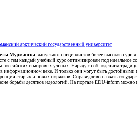
манский арктический государственный университет
теты Мурманска
выпускают специалистов более высокого уровня
сте с тем каждый учебный курс оптимизирован под идеальное с
м российских и мировых ученых. Наряду с соблюдением тради
 в информационном веке. И только они могут быть достойными 
енции старых и новых порядков. Справедливо назвать государ
 фоне борьбы десятков идеологий. На портале EDU-inform можно