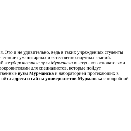
. Это и не удивительно, ведь в таких учреждениях студенты
очетание гуманитарных и естественно-научных знаний.
ций
государственные вузы Мурманска
выступают основателями
покровителями для специалистов, которые пойдут
ственные
вузы Мурманска
и лабораторией протекающих в
 найти
адреса и сайты университетов Мурманска
с подробной