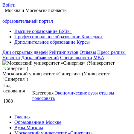
Войти
Москва
и Московская область
образовательный портал
Высшее
образование
ВУЗы
Профессиональное
образование
Колледжи
Дополнительное
образование
Курсы
Дни открытых дверей
Рейтинг вузов
Отзывы
Пресс-релизы
Новости
Доска объявлений
Специальности
MBA
Московский университет «Синергия» (Университет
"Синергия")
Год
основания
Категория
Экономические вузы
отзывы
голосовать
1988
Главная
Образование в Москве
Вузы Москвы
Московский университет «Синергия»