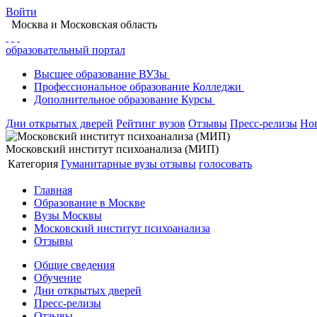
Войти
Москва
и Московская область
образовательный портал
Высшее
образование
ВУЗы
Профессиональное
образование
Колледжи
Дополнительное
образование
Курсы
Дни открытых дверей
Рейтинг вузов
Отзывы
Пресс-релизы
Но
Московский институт психоанализа (МИП)
Категория
Гуманитарные вузы
отзывы
голосовать
Главная
Образование в Москве
Вузы Москвы
Московский институт психоанализа
Отзывы
Общие сведения
Обучение
Дни открытых дверей
Пресс-релизы
Отзывы