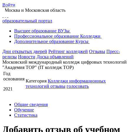
Войти
Главная
Образование в Москве
Колледжи Москвы
Москва
и Московская область
Московский международный колледж цифровых технологий "Академия TOP"
Отзывы
Оставить отзыв
образовательный портал
Высшее
образование
ВУЗы
Профессиональное
образование
Колледжи
Дополнительное
образование
Курсы
Дни открытых дверей
Рейтинг колледжей
Отзывы
Пресс-
релизы
Новости
Доска объявлений
Московский международный колледж цифровых технологий
"Академия TOP" (IT колледж TOP)
Год
основания
Категория
Колледжи информационных
технологий
отзывы
голосовать
2021
Общие сведения
Обучение
Статистика
Добавить отзыв об учебном