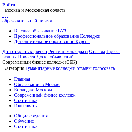
Войти
Москва
и Московская область
образовательный портал
Высшее
образование
ВУЗы
Профессиональное
образование
Колледжи
Дополнительное
образование
Курсы
Дни открытых дверей
Рейтинг колледжей
Отзывы
Пресс-
релизы
Новости
Доска объявлений
Современный бизнес колледж (СБК)
Категория
Гуманитарные колледжи
отзывы
голосовать
Главная
Образование в Москве
Колледжи Москвы
Современный бизнес колледж
Статистика
Голосовать
Общие сведения
Обучение
Статистика