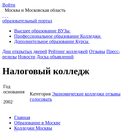
Войти
Москва
и Московская область
образовательный портал
Высшее
образование
ВУЗы
Профессиональное
образование
Колледжи
Дополнительное
образование
Курсы
Дни открытых дверей
Рейтинг колледжей
Отзывы
Пресс-
релизы
Новости
Доска объявлений
Налоговый колледж
Год
основания
Категория
Экономические колледжи
отзывы
голосовать
2002
Главная
Образование в Москве
Колледжи Москвы