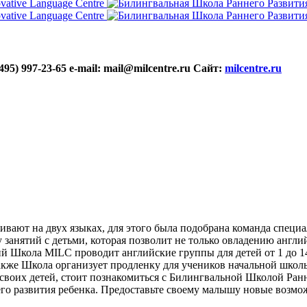
495) 997-23-65
e-mail: mail@milcentre.ru
Сайт:
milcentre.ru
вают на двух языках, для этого была подобрана команда специ
анятий с детьми, которая позволит не только овладению англи
Школа MILC проводит английские группы для детей от 1 до 14 
акже Школа организует продленку для учеников начальной школ
воих детей, стоит познакомиться с Билингвальной Школой Ранне
о развития ребенка. Предоставьте своему малышу новые возмож