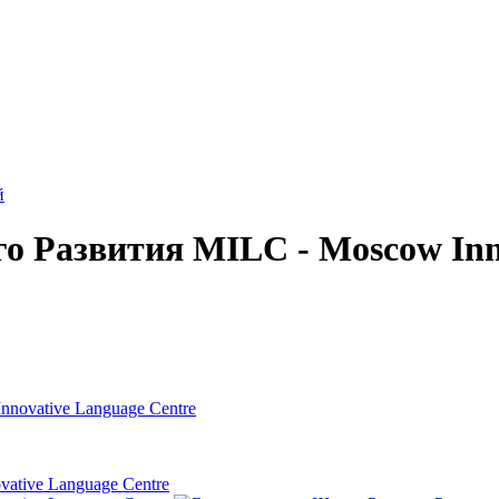
й
 Развития MILC - Moscow Inno
novative Language Centre